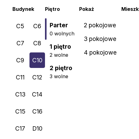
Budynek
Piętro
Pokaż
Mieszk
Parter
2 pokojowe
C5
C6
0 wolnych
3 pokojowe
C7
C8
1 piętro
4 pokojowe
2 wolne
C9
C10
2 piętro
3 wolne
C11
C12
C13
C14
C15
C16
C17
D10