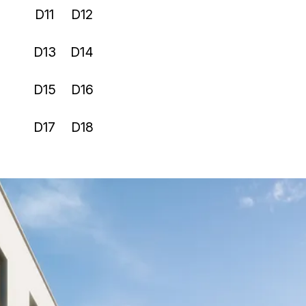
D11
D12
D13
D14
D15
D16
D17
D18