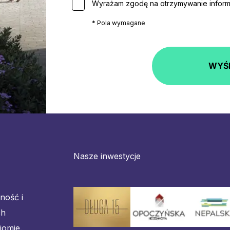
Wyrażam zgodę na otrzymywanie informa
* Pola wymagane
WYŚ
Nasze inwestycje
lność i
ch
iomie.