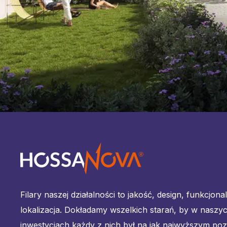
Filary naszej działalności to jakość, design, funkcjona
lokalizacja. Dokładamy wszelkich starań, by w naszy
inwestycjach każdy z nich był na jak najwyższym poz