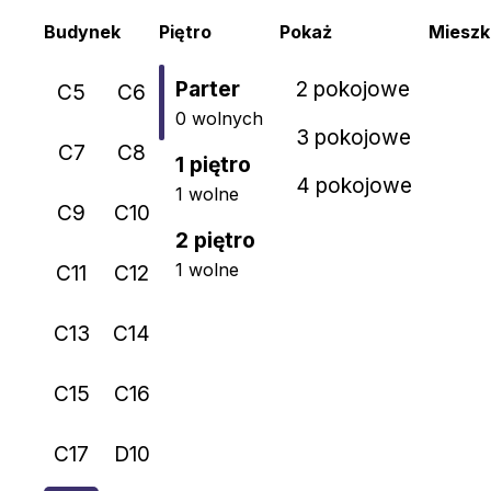
Budynek
Piętro
Pokaż
Mieszk
Parter
2 pokojowe
C5
C6
0 wolnych
3 pokojowe
C7
C8
1 piętro
4 pokojowe
1 wolne
C9
C10
2 piętro
1 wolne
C11
C12
C13
C14
C15
C16
C17
D10