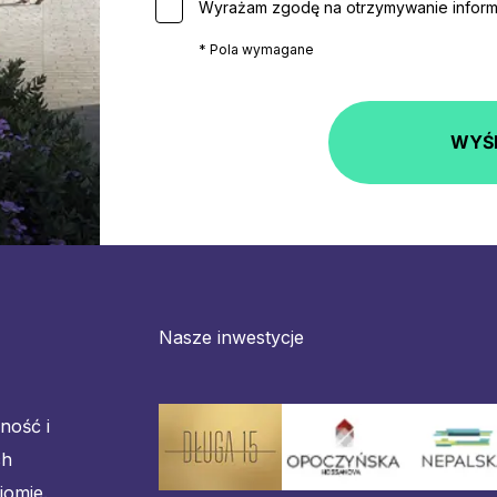
Wyrażam zgodę na otrzymywanie informa
* Pola wymagane
WYŚ
Nasze inwestycje
lność i
ch
iomie.