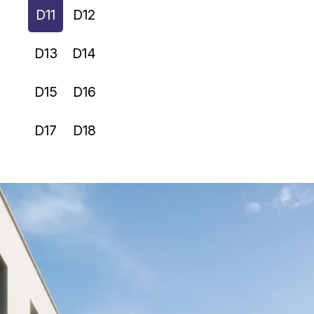
D11
D12
D13
D14
D15
D16
D17
D18