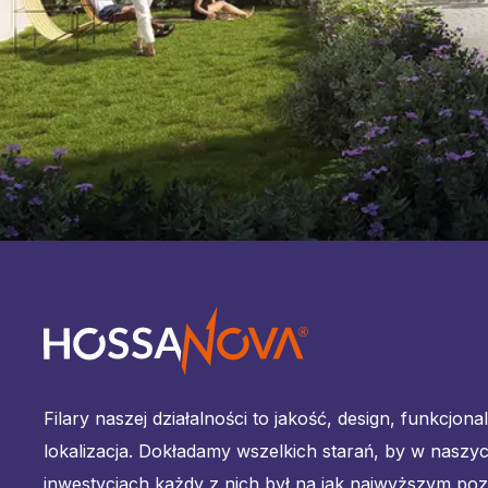
Filary naszej działalności to jakość, design, funkcjona
lokalizacja. Dokładamy wszelkich starań, by w naszy
inwestycjach każdy z nich był na jak najwyższym poz